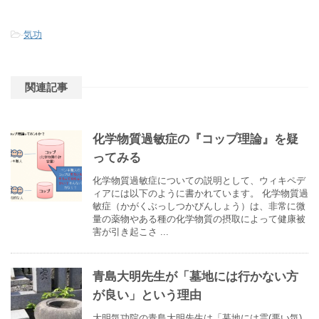
-
気功
関連記事
化学物質過敏症の『コップ理論』を疑
ってみる
化学物質過敏症についての説明として、ウィキペデ
ィアには以下のように書かれています。 化学物質過
敏症（かがくぶっしつかびんしょう）は、非常に微
量の薬物やある種の化学物質の摂取によって健康被
害が引き起こさ ...
青島大明先生が「墓地には行かない方
が良い」という理由
大明気功院の青島大明先生は「墓地には霊(悪い気)