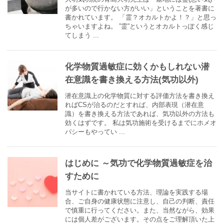
が多いので行かない方がいい」ということを著書に
書かれています。 「霊？オカルトかよ！？」と思っ
ちゃいますよね。 ”霊”というとオカルトっぽく感じ
てしまう ...
化学物質過敏症に効くかもしれない潜
在意識を書き換える方法(気功以外)
潜在意識上の化学物質に対する評価方法を書き換え
ればCSが治るのだとすれば、内部表現（潜在意
識）を書き換える方法であれば、気功以外の方法も
効くはずです。 私は気功施術を受けるまでにホメオ
パシーもやってい ...
はじめに ～気功で化学物質過敏症を治
すために
当サイトに書かれている方法、理論を実践する場
合、ご自身の健康状態に注意し、自己の判断、責任
で慎重に行ってください。また、当然ながら、効果
には個人差がございます。その点をご理解頂いた上