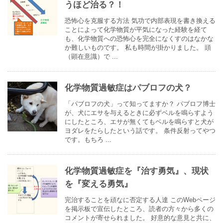
うほど治る？！
恐怖心を克服する方法 気功で内部表現を書き換える
ことによって化学物質が平気になった経験を経て
も、化学物質への恐怖心を完全になくすのはなかな
か難しいものです。 私も時間が掛かりました。 頭
（顕在意識）で ...
化学物質過敏症はパブロフの犬？
「パブロフの犬」って知ってますか？ パブロフ博士
が、犬にエサを与えるときに必ずベルを鳴らすよう
にしたところ、エサが無くてもベルを鳴らすと犬が
ヨダレをたらしたという話です。 条件反射ってやつ
です。もちろ ...
化学物質過敏症を『治す勇気』、現状
を『変える勇気』
完治することを頑なに否定する人達 このWebページ
を掲示板で宣伝したところ、読者の方々から多くの
コメントが寄せられました。 好意的な意見と共に、